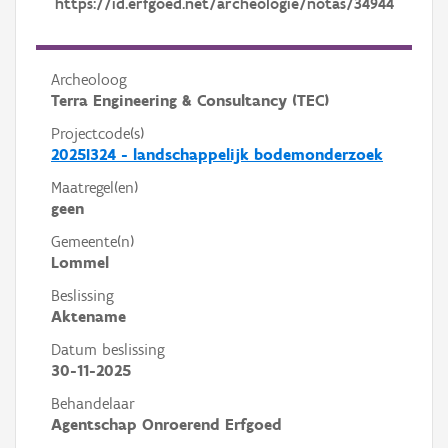
https://id.erfgoed.net/archeologie/notas/34944
Archeoloog
Terra Engineering & Consultancy (TEC)
Projectcode(s)
2025I324 - landschappelijk bodemonderzoek
Maatregel(en)
geen
Gemeente(n)
Lommel
Beslissing
Aktename
Datum beslissing
30-11-2025
Behandelaar
Agentschap Onroerend Erfgoed