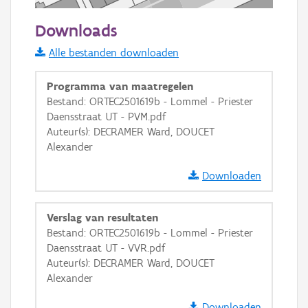
50 m
Downloads
Informatie Vlaanderen
Alle bestanden downloaden
i
Programma van maatregelen
Bestand: ORTEC2501619b - Lommel - Priester
Daensstraat UT - PVM.pdf
+
−
Auteur(s): DECRAMER Ward, DOUCET
Alexander
Downloaden
Verslag van resultaten
Basis Lagen
Bestand: ORTEC2501619b - Lommel - Priester
Daensstraat UT - VVR.pdf
OSM-Basiskaart
Auteur(s): DECRAMER Ward, DOUCET
Ortho
Alexander
GRB-Basiskaart
Downloaden