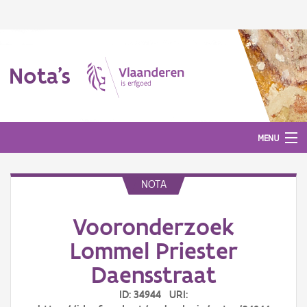
Nota's
MENU
NOTA
Nota's
Vooronderzoek
Aanmelden
Lommel Priester
Daensstraat
ID: 34944 URI: