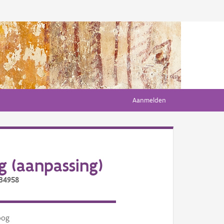
Aanmelden
 (aanpassing)
/34958
oog