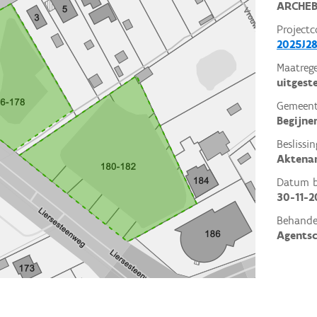
ARCHEB
Projectc
2025J28
Maatrege
uitgest
Gemeent
Begijne
Beslissin
Aktena
Datum be
30-11-2
Behande
Agents