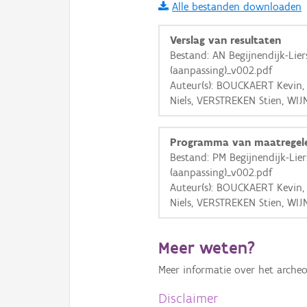
Alle bestanden downloaden
i
Verslag van resultaten
Bestand: AN Begijnendijk-Lie
(aanpassing)_v002.pdf
+
−
Auteur(s): BOUCKAERT Kevin,
Niels, VERSTREKEN Stien, WIJ
Programma van maatregel
Bestand: PM Begijnendijk-Lie
(aanpassing)_v002.pdf
Basis Lagen
Auteur(s): BOUCKAERT Kevin,
Niels, VERSTREKEN Stien, WIJ
OSM-Basiskaart
Ortho
Meer weten?
GRB-Basiskaart
Meer informatie over het archeo
GRB-Basiskaart in grijsw
Disclaimer