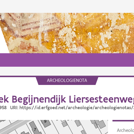
ARCHEOLOGIENOTA
k Begijnendijk Liersesteenweg
4958 URI: https://id.erfgoed.net/archeologie/archeologienotas
Archeol