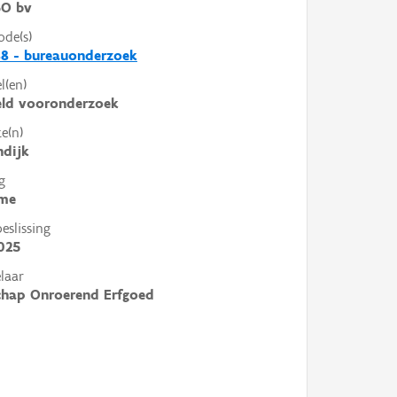
O bv
ode(s)
8 - bureauonderzoek
l(en)
eld vooronderzoek
e(n)
ndijk
g
me
slissing
025
laar
chap Onroerend Erfgoed