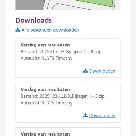
50 m
Downloads
Informatie Vlaanderen
Alle bestanden downloaden
i
Verslag van resultaten
Bestand: 2025G117_PS_Bijlagen 4 - 10.zip
Auteur(s): NUYTS Timothy
+
−
Downloaden
Verslag van resultaten
Bestand: 2025H236_LBO_Bijlagen 1 - 3.zip
Auteur(s): NUYTS Timothy
Basis Lagen
Downloaden
OSM-Basiskaart
Ortho
Verslag van resultaten