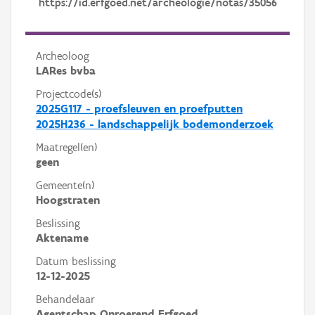
https://id.erfgoed.net/archeologie/notas/35056
Archeoloog
LARes bvba
Projectcode(s)
2025G117 - proefsleuven en proefputten
2025H236 - landschappelijk bodemonderzoek
Maatregel(en)
geen
Gemeente(n)
Hoogstraten
Beslissing
Aktename
Datum beslissing
12-12-2025
Behandelaar
Agentschap Onroerend Erfgoed