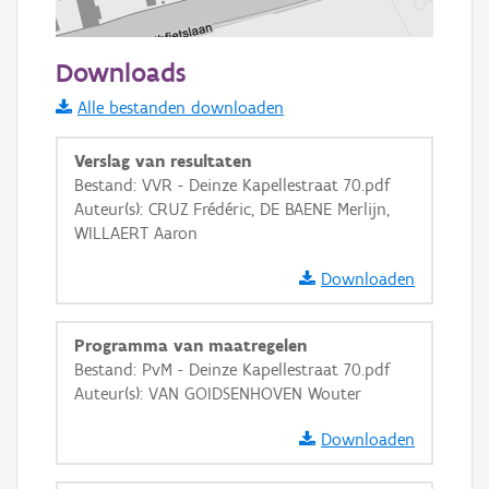
100 m
Downloads
Informatie Vlaanderen
Alle bestanden downloaden
i
Verslag van resultaten
Bestand: VVR - Deinze Kapellestraat 70.pdf
Auteur(s): CRUZ Frédéric, DE BAENE Merlijn,
+
−
WILLAERT Aaron
Downloaden
Programma van maatregelen
Bestand: PvM - Deinze Kapellestraat 70.pdf
Basis Lagen
Auteur(s): VAN GOIDSENHOVEN Wouter
OSM-Basiskaart
Downloaden
Ortho