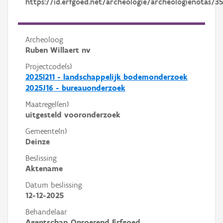
https://id.erfgoed.net/archeologie/archeologienotas/3
Archeoloog
Ruben Willaert nv
Projectcode(s)
2025I211 - landschappelijk bodemonderzoek
2025J16 - bureauonderzoek
Maatregel(en)
uitgesteld vooronderzoek
Gemeente(n)
Deinze
Beslissing
Aktename
Datum beslissing
12-12-2025
Behandelaar
Agentschap Onroerend Erfgoed