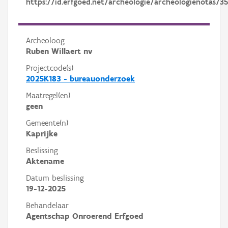
https://id.erfgoed.net/archeologie/archeologienotas/35
Archeoloog
Ruben Willaert nv
Projectcode(s)
2025K183 - bureauonderzoek
Maatregel(en)
geen
Gemeente(n)
Kaprijke
Beslissing
Aktename
Datum beslissing
19-12-2025
Behandelaar
Agentschap Onroerend Erfgoed