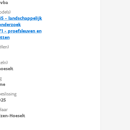
vba
ode(s)
5 - landschappelijk
nderzoek
1 - proefsleuven en
utten
l(en)
e(n)
hoeselt
g
me
slissing
025
laar
lzen-Hoeselt