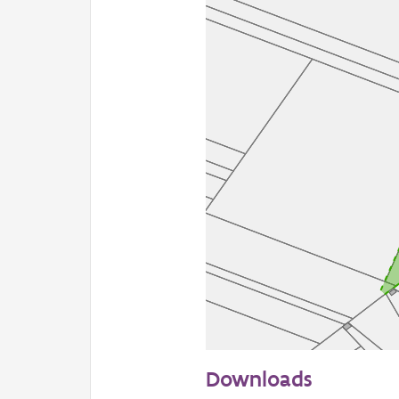
50 m
Downloads
Informatie Vlaanderen