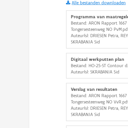
Alle bestanden downloaden
i
Programma van maatregel
Bestand: ARON Rapport 1667 
Tongersesteenweg NO PvM.pd
+
−
Auteur(s): DRIESEN Petra, REY
SKRABANJA Sid
Digitaal werkputten plan
Bestand: HO-25-ST Contour dx
Auteur(s): SKRABANJA Sid
Basis Lagen
OSM-Basiskaart
Verslag van resultaten
Ortho
Bestand: ARON Rapport 1667 
Tongersesteenweg NO VvR.pd
GRB-Basiskaart
Auteur(s): DRIESEN Petra, REY
GRB-Basiskaart in grijsw
SKRABANJA Sid