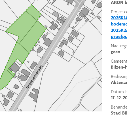
ARON b
Projectc
2025K14
bodemo
2025K27
proefp
Maatrege
geen
Gemeent
Bilzen-
Beslissin
Aktena
Datum be
17-12-2
Behande
Stad Bi