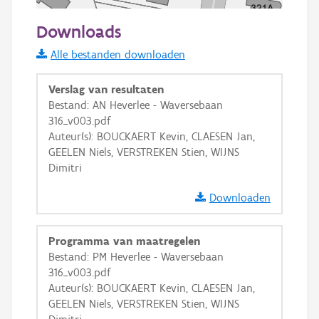
50 m
Downloads
Informatie Vlaanderen
Alle bestanden downloaden
i
Verslag van resultaten
Bestand: AN Heverlee - Waversebaan
316_v003.pdf
+
−
Auteur(s): BOUCKAERT Kevin, CLAESEN Jan,
GEELEN Niels, VERSTREKEN Stien, WIJNS
Dimitri
Downloaden
Basis Lagen
Programma van maatregelen
Bestand: PM Heverlee - Waversebaan
OSM-Basiskaart
316_v003.pdf
Ortho
Auteur(s): BOUCKAERT Kevin, CLAESEN Jan,
GEELEN Niels, VERSTREKEN Stien, WIJNS
GRB-Basiskaart