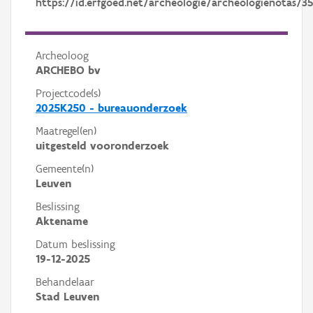
https://id.erfgoed.net/archeologie/archeologienotas/35
Archeoloog
ARCHEBO bv
Projectcode(s)
2025K250 - bureauonderzoek
Maatregel(en)
uitgesteld vooronderzoek
Gemeente(n)
Leuven
Beslissing
Aktename
Datum beslissing
19-12-2025
Behandelaar
Stad Leuven