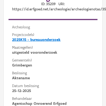
ID: 35209 URI:
https://id.erfgoed.net/archeologie/archeologienotas/3
Archeoloog
Projectcode(s)
2025K15 - bureauonderzoek
Maatregel(en)
uitgesteld vooronderzoek
Gemeente(n)
Grimbergen
Beslissing
Aktename
Datum beslissing
25-12-2025
Behandelaar
Agentschap Onroerend Erfgoed