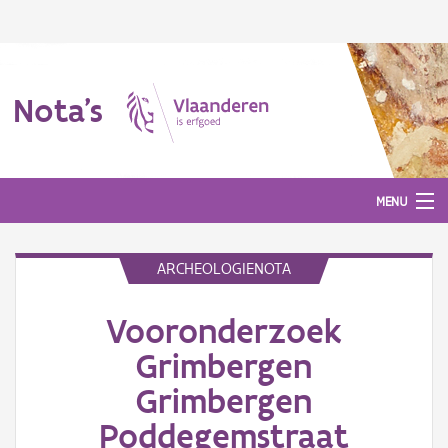
Nota's
MENU
ARCHEOLOGIENOTA
Nota's
Vooronderzoek
Aanmelden
Grimbergen
Grimbergen
Poddegemstraat