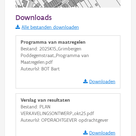
50 m
Downloads
Informatie Vlaanderen
Alle bestanden downloaden
i
Programma van maatregelen
Bestand: 2025K15_Grimbergen
Poddegemstraat_Programma van
+
−
Maatregelen.pdf
Auteur(s): BOT Bart
Downloaden
Verslag van resultaten
Basis Lagen
Bestand: PLAN
VERKAVELINGSONTWERP_okt25.pdf
OSM-Basiskaart
Auteur(s): OPDRACHTGEVER opdrachtgever
Ortho
Downloaden
GRB-Basiskaart