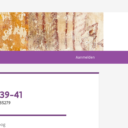
Aanmelden
39-41
/35279
oog