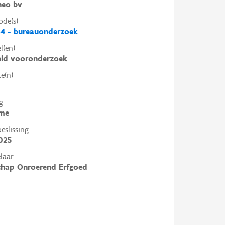
heo bv
ode(s)
4 - bureauonderzoek
l(en)
eld vooronderzoek
e(n)
g
me
slissing
025
laar
chap Onroerend Erfgoed