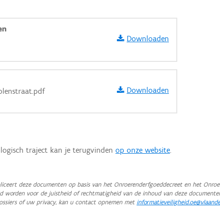
en
Downloaden
Downloaden
lenstraat.pdf
logisch traject kan je terugvinden
op onze website
.
iceert deze documenten op basis van het Onroerenderfgoeddecreet en het Onroer
teld worden voor de juistheid of rechtmatigheid van de inhoud van deze documente
aarden
ossiers of uw privacy, kan u contact opnemen met
informatieveiligheid.oe@vlaand