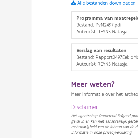
Alle bestanden downloaden
i
Programma van maatregel
Bestand: PvM2497.pdf
Auteur(s): REYNS Natasja
+
−
Verslag van resultaten
Bestand: Rapport2497EekloMo
Auteur(s): REYNS Natasja
Basis Lagen
Meer weten?
OSM-Basiskaart
Meer informatie over het archeo
Ortho
Disclaimer
GRB-Basiskaart
Het agentschap Onroerend Erfgoed publ
geval in en kan niet aansprakelijk ges
GRB-Basiskaart in grijsw
rechtmatigheid van de inhoud van de d
informatie in onze privacyverklaring.