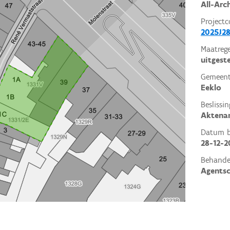
All-Arc
Projectc
2025J28
Maatrege
uitgest
Gemeent
Eeklo
Beslissin
Aktena
Datum be
28-12-2
Behande
Agents