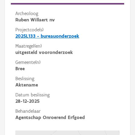
Archeoloog
Ruben Willaert nv
Projectcode(s)
2025L133 - bureauonderzoek
Maatregel(en)
uitgesteld vooronderzoek
Gemeente(n)
Bree
Beslissing
Aktename
Datum beslissing
28-12-2025
Behandelaar
Agentschap Onroerend Erfgoed