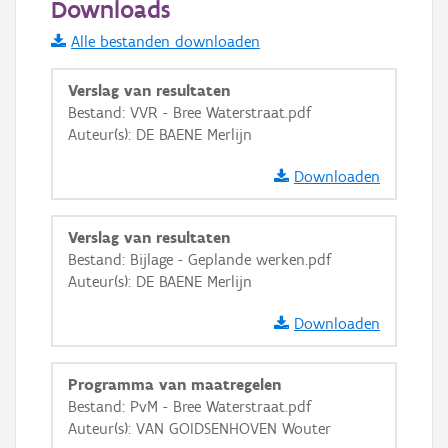
Downloads
Informatie Vlaanderen
Alle bestanden downloaden
i
Verslag van resultaten
Bestand: VVR - Bree Waterstraat.pdf
Auteur(s): DE BAENE Merlijn
+
−
Downloaden
Verslag van resultaten
Bestand: Bijlage - Geplande werken.pdf
Auteur(s): DE BAENE Merlijn
Basis Lagen
Downloaden
OSM-Basiskaart
Ortho
Programma van maatregelen
GRB-Basiskaart
Bestand: PvM - Bree Waterstraat.pdf
Auteur(s): VAN GOIDSENHOVEN Wouter
GRB-Basiskaart in grijswaarden