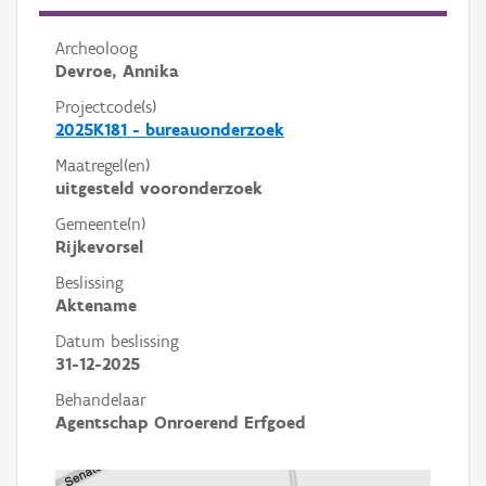
Archeoloog
Devroe, Annika
Projectcode(s)
2025K181 - bureauonderzoek
Maatregel(en)
uitgesteld vooronderzoek
Gemeente(n)
Rijkevorsel
Beslissing
Aktename
Datum beslissing
31-12-2025
Behandelaar
Agentschap Onroerend Erfgoed