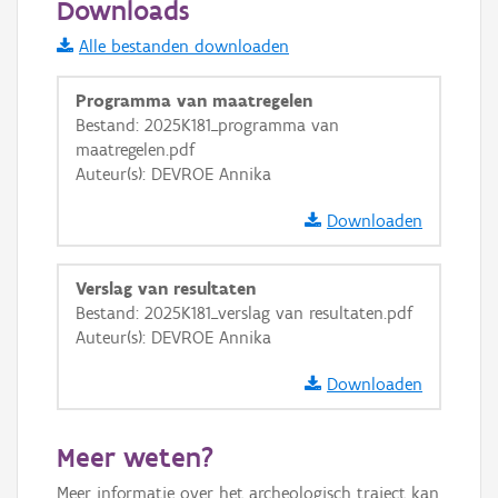
Downloads
Informatie Vlaanderen
Alle bestanden downloaden
i
Programma van maatregelen
Bestand: 2025K181_programma van
maatregelen.pdf
+
−
Auteur(s): DEVROE Annika
Downloaden
Verslag van resultaten
Bestand: 2025K181_verslag van resultaten.pdf
Basis Lagen
Auteur(s): DEVROE Annika
OSM-Basiskaart
Downloaden
Ortho
GRB-Basiskaart
Meer weten?
GRB-Basiskaart in grijswaarden
Meer informatie over het archeologisch traject kan