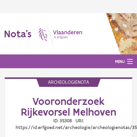
Nota's
MENU
ARCHEOLOGIENOTA
Nota's
Vooronderzoek
Aanmelden
Rijkevorsel Melhoven
ID: 35308 URI:
https://id.erfgoed.net/archeologie/archeologienotas/3