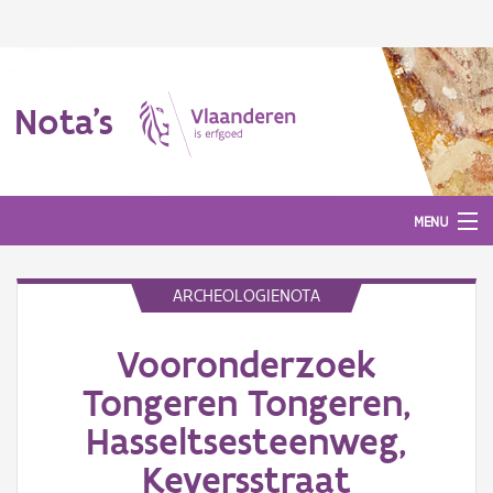
Nota's
MENU
ARCHEOLOGIENOTA
Nota's
Vooronderzoek
Aanmelden
Tongeren Tongeren,
Hasseltsesteenweg,
Keversstraat