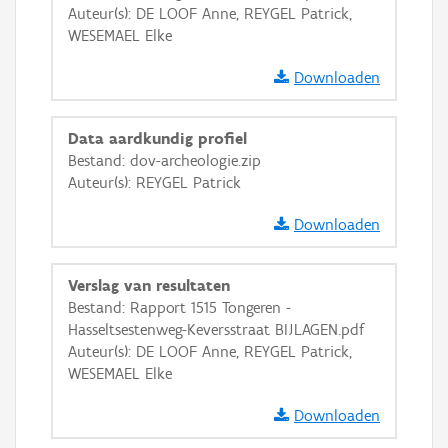
Auteur(s): DE LOOF Anne, REYGEL Patrick,
Ortho
WESEMAEL Elke
GRB-Basiskaart
Downloaden
GRB-Basiskaart in grijswaarden
Data aardkundig profiel
Bestand: dov-archeologie.zip
Auteur(s): REYGEL Patrick
Downloaden
Verslag van resultaten
Bestand: Rapport 1515 Tongeren -
Hasseltsestenweg-Keversstraat BIJLAGEN.pdf
Auteur(s): DE LOOF Anne, REYGEL Patrick,
WESEMAEL Elke
Downloaden