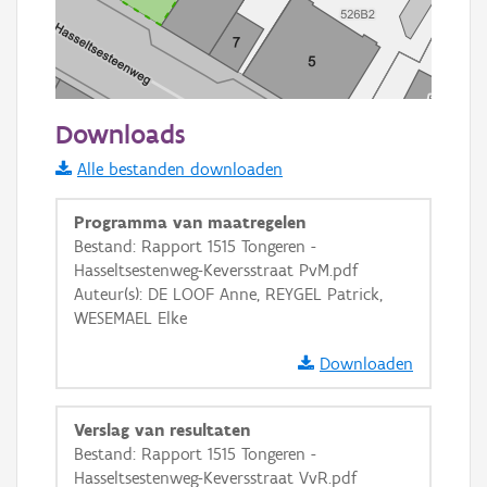
20 m
Downloads
Informatie Vlaanderen
Alle bestanden downloaden
i
Programma van maatregelen
Bestand: Rapport 1515 Tongeren -
Hasseltsestenweg-Keversstraat PvM.pdf
+
−
Auteur(s): DE LOOF Anne, REYGEL Patrick,
WESEMAEL Elke
Downloaden
Verslag van resultaten
Basis Lagen
Bestand: Rapport 1515 Tongeren -
Hasseltsestenweg-Keversstraat VvR.pdf
OSM-Basiskaart