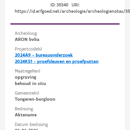
ID: 35340 URI:
https://id.erfgoed.net/archeologie/archeologienotas/3
Archeoloog
ARON bvba
Projectcode(s)
2024A9 - bureauonderzoek
2024K51 - proefsleuven en proefputten
Maatregel(en)
opgraving
behoud in situ
Gemeente(n)
Tongeren-borgloon
Beslissing
Aktename
Datum beslissing