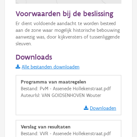
200 m
Voorwaarden bij de beslissing
Informatie Vlaanderen
Er dient voldoende aandacht te worden besteed 
aan de zone waar mogelijk historische bebouwing 
i
aanwezig was, door kijkvensters of tussenliggende 
sleuven.
+
−
Downloads
Alle bestanden downloaden
Programma van maatregelen
Bestand: PvM - Assenede Hollekenstraat.pdf
Auteur(s): VAN GOIDSENHOVEN Wouter
Basis Lagen
Downloaden
OSM-Basiskaart
Ortho
Verslag van resultaten
GRB-Basiskaart
Bestand: VVR - Assenede Hollekenstraat.pdf