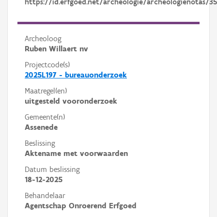
https://id.erfgoed.net/archeologie/archeologienotas/3
Archeoloog
Ruben Willaert nv
Projectcode(s)
2025L197 - bureauonderzoek
Maatregel(en)
uitgesteld vooronderzoek
Gemeente(n)
Assenede
Beslissing
Aktename met voorwaarden
Datum beslissing
18-12-2025
Behandelaar
Agentschap Onroerend Erfgoed