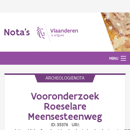
Nota's
MENU
ARCHEOLOGIENOTA
Nota's
Vooronderzoek
Aanmelden
Roeselare
Meensesteenweg
ID: 35376 URI: