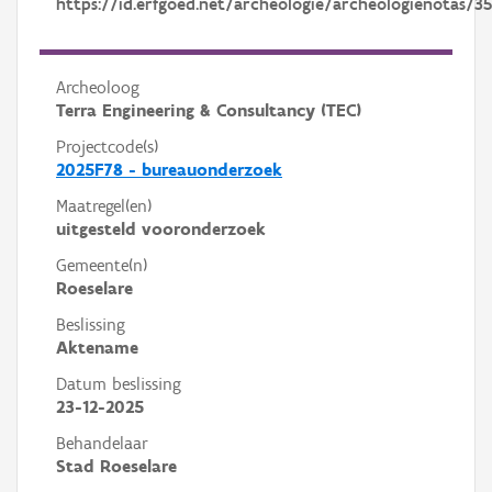
https://id.erfgoed.net/archeologie/archeologienotas/3
Archeoloog
Terra Engineering & Consultancy (TEC)
Projectcode(s)
2025F78 - bureauonderzoek
Maatregel(en)
uitgesteld vooronderzoek
Gemeente(n)
Roeselare
Beslissing
Aktename
Datum beslissing
23-12-2025
Behandelaar
Stad Roeselare