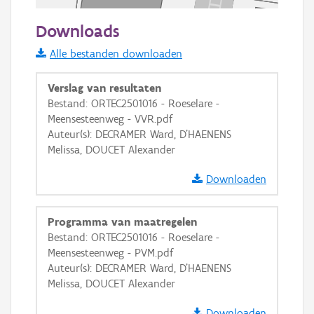
50 m
Downloads
Informatie Vlaanderen
Alle bestanden downloaden
i
Verslag van resultaten
Bestand: ORTEC2501016 - Roeselare -
Meensesteenweg - VVR.pdf
+
−
Auteur(s): DECRAMER Ward, D'HAENENS
Melissa, DOUCET Alexander
Downloaden
Programma van maatregelen
Basis Lagen
Bestand: ORTEC2501016 - Roeselare -
Meensesteenweg - PVM.pdf
OSM-Basiskaart
Auteur(s): DECRAMER Ward, D'HAENENS
Ortho
Melissa, DOUCET Alexander
GRB-Basiskaart
Downloaden