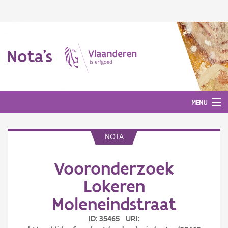
Nota's
MENU
NOTA
Nota's
Vooronderzoek
Aanmelden
Lokeren
Moleneindstraat
ID: 35465 URI: