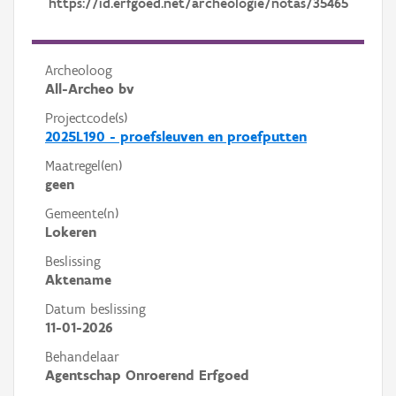
https://id.erfgoed.net/archeologie/notas/35465
Archeoloog
All-Archeo bv
Projectcode(s)
2025L190 - proefsleuven en proefputten
Maatregel(en)
geen
Gemeente(n)
Lokeren
Beslissing
Aktename
Datum beslissing
11-01-2026
Behandelaar
Agentschap Onroerend Erfgoed