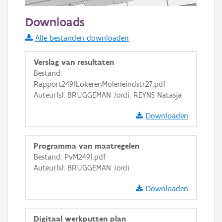
20 m
Downloads
Informatie Vlaanderen
Alle bestanden downloaden
i
Verslag van resultaten
Bestand:
Rapport2491LokerenMoleneindstr27.pdf
+
−
Auteur(s): BRUGGEMAN Jordi, REYNS Natasja
Downloaden
Programma van maatregelen
Bestand: PvM2491.pdf
Basis Lagen
Auteur(s): BRUGGEMAN Jordi
OSM-Basiskaart
Downloaden
Ortho
GRB-Basiskaart
Digitaal werkputten plan