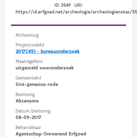
ID: 3549 URI:
https://id.erfgoed.net/archeologie/archeologienotas/3
Archeoloog
Projectcode(s)
2017C451 - bureauonderzoek
Maatregel(en)
uitgesteld vooronderzoek
Gemeente(n)
Sint-genesius-rode
Beslissing
Aktename
Datum beslissing
08-09-2017
Behandelaar
Agentschap Onroerend Erfgoed