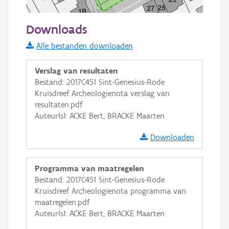
50 m
Downloads
Informatie Vlaanderen
Alle bestanden downloaden
i
Verslag van resultaten
Bestand: 2017C451 Sint-Genesius-Rode
Kruisdreef Archeologienota verslag van
+
−
resultaten.pdf
Auteur(s): ACKE Bert, BRACKE Maarten
Downloaden
Programma van maatregelen
Basis Lagen
Bestand: 2017C451 Sint-Genesius-Rode
Kruisdreef Archeologienota programma van
OSM-Basiskaart
maatregelen.pdf
Ortho
Auteur(s): ACKE Bert, BRACKE Maarten
GRB-Basiskaart