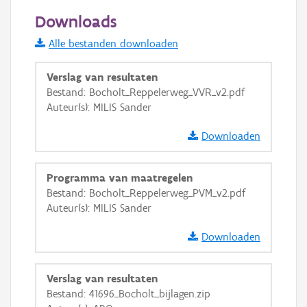
50 m
Downloads
Informatie Vlaanderen
Alle bestanden downloaden
i
Verslag van resultaten
Bestand: Bocholt_Reppelerweg_VVR_v2.pdf
Auteur(s): MILIS Sander
+
−
Downloaden
Programma van maatregelen
Bestand: Bocholt_Reppelerweg_PVM_v2.pdf
Auteur(s): MILIS Sander
Basis Lagen
Downloaden
OSM-Basiskaart
Ortho
Verslag van resultaten
GRB-Basiskaart
Bestand: 41696_Bocholt_bijlagen.zip