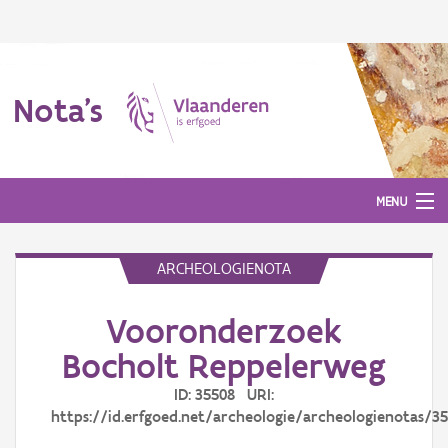
Nota's
MENU
ARCHEOLOGIENOTA
Nota's
Vooronderzoek
Aanmelden
Bocholt Reppelerweg
ID: 35508 URI:
https://id.erfgoed.net/archeologie/archeologienotas/3