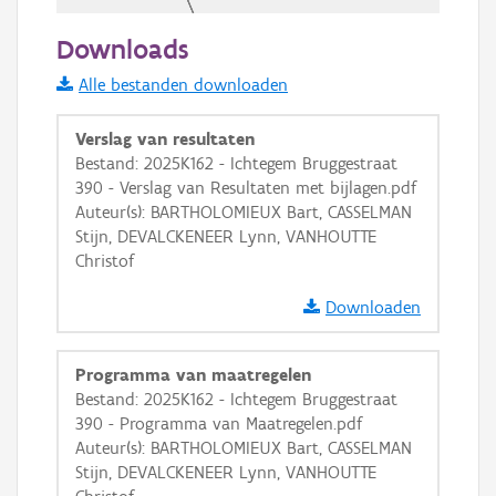
50 m
Downloads
Informatie Vlaanderen
Alle bestanden downloaden
i
Verslag van resultaten
Bestand: 2025K162 - Ichtegem Bruggestraat
390 - Verslag van Resultaten met bijlagen.pdf
+
−
Auteur(s): BARTHOLOMIEUX Bart, CASSELMAN
Stijn, DEVALCKENEER Lynn, VANHOUTTE
Christof
Downloaden
Basis Lagen
Programma van maatregelen
Bestand: 2025K162 - Ichtegem Bruggestraat
OSM-Basiskaart
390 - Programma van Maatregelen.pdf
Ortho
Auteur(s): BARTHOLOMIEUX Bart, CASSELMAN
Stijn, DEVALCKENEER Lynn, VANHOUTTE
GRB-Basiskaart