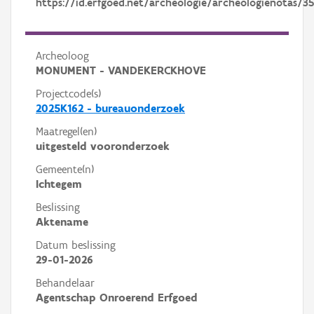
https://id.erfgoed.net/archeologie/archeologienotas/3
Archeoloog
MONUMENT - VANDEKERCKHOVE
Projectcode(s)
2025K162 - bureauonderzoek
Maatregel(en)
uitgesteld vooronderzoek
Gemeente(n)
Ichtegem
Beslissing
Aktename
Datum beslissing
29-01-2026
Behandelaar
Agentschap Onroerend Erfgoed