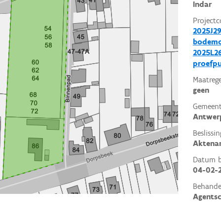
Indar
Projectc
2025J29
bodemo
2025L26
proefp
Maatrege
geen
Gemeent
Antwer
Beslissin
Aktena
Datum be
04-02-
Behande
Agents