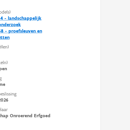
ode(s)
4 - landschappelijk
nderzoek
8 - proefsleuven en
utten
l(en)
e(n)
pen
g
me
slissing
2026
laar
chap Onroerend Erfgoed