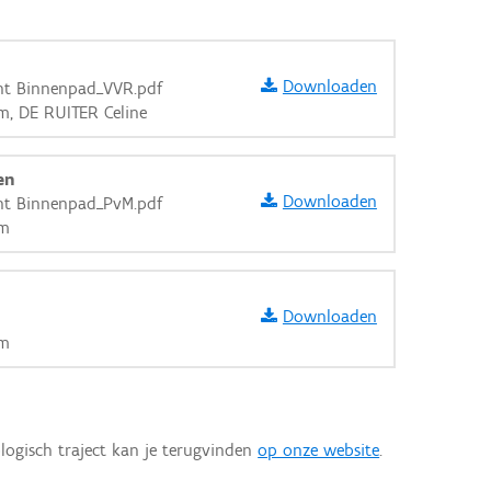
Downloaden
cht Binnenpad_VVR.pdf
m, DE RUITER Celine
en
Downloaden
cht Binnenpad_PvM.pdf
om
Downloaden
om
aarden
logisch traject kan je terugvinden
op onze website
.