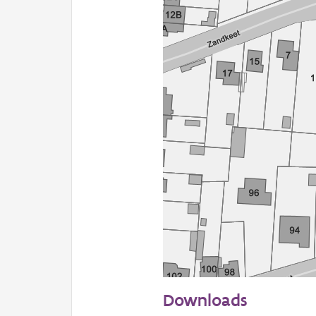
50 m
Downloads
Informatie Vlaanderen