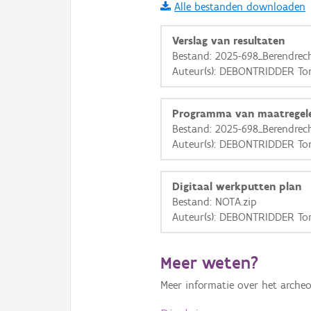
Alle bestanden downloaden
i
Verslag van resultaten
Bestand: 2025-698_Berendre
Auteur(s): DEBONTRIDDER To
+
−
Programma van maatregel
Bestand: 2025-698_Berendre
Auteur(s): DEBONTRIDDER T
Basis Lagen
Digitaal werkputten plan
Bestand: NOTA.zip
OSM-Basiskaart
Auteur(s): DEBONTRIDDER T
Ortho
GRB-Basiskaart
Meer weten?
GRB-Basiskaart in grijsw
Meer informatie over het archeo