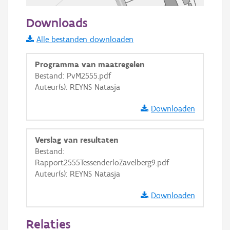
50 m
Downloads
Informatie Vlaanderen
Alle bestanden downloaden
i
Programma van maatregelen
Bestand: PvM2555.pdf
Auteur(s): REYNS Natasja
+
−
Downloaden
Verslag van resultaten
Bestand:
Rapport2555TessenderloZavelberg9.pdf
Basis Lagen
Auteur(s): REYNS Natasja
OSM-Basiskaart
Downloaden
Ortho
Relaties
GRB-Basiskaart