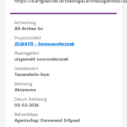
https://id.erfgoed.net/archeologie/archeologienotas/3
Archeoloog
All-Archeo bv
Projectcode(s)
2026A115 - bureauonderzoek
Maatregel(en)
uitgesteld vooronderzoek
Gemeente(n)
Tessenderlo-ham
Beslissing
Aktename
Datum beslissing
05-02-2026
Behandelaar
Agentschap Onroerend Erfgoed