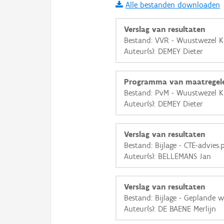
Alle bestanden downloaden
i
Verslag van resultaten
Bestand: VVR - Wuustwezel K
Auteur(s): DEMEY Dieter
+
−
Programma van maatregel
Bestand: PvM - Wuustwezel K
Auteur(s): DEMEY Dieter
Basis Lagen
Verslag van resultaten
Bestand: Bijlage - CTE-advies.
OSM-Basiskaart
Auteur(s): BELLEMANS Jan
Ortho
GRB-Basiskaart
Verslag van resultaten
Bestand: Bijlage - Geplande 
GRB-Basiskaart in grijsw
Auteur(s): DE BAENE Merlijn