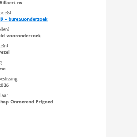
illaert nv
ode(s)
19 - bureauonderzoek
l(en)
eld vooronderzoek
e(n)
ezel
g
me
slissing
2026
laar
chap Onroerend Erfgoed