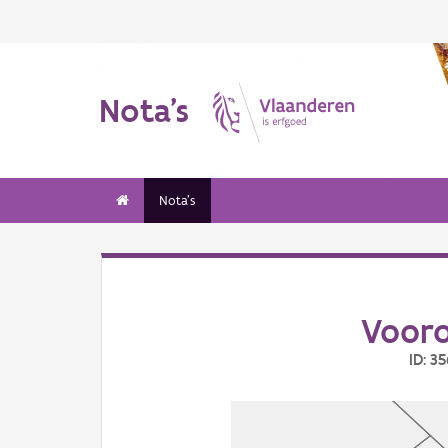
Nota's
Nota's
Vooro
ID: 3