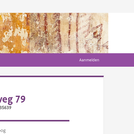
Aanmelden
weg 79
/35639
oog