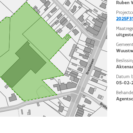
Ruben W
Projectc
2025F3
Maatrege
uitgest
Gemeent
Wuustw
Beslissin
Aktena
Datum be
05-02-
Behande
Agents