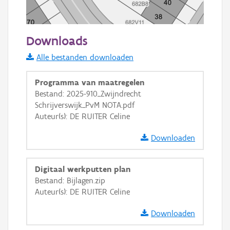
20 m
Downloads
Informatie Vlaanderen
Alle bestanden downloaden
i
Programma van maatregelen
Bestand: 2025-910_Zwijndrecht
Schrijverswijk_PvM NOTA.pdf
+
−
Auteur(s): DE RUITER Celine
Downloaden
Digitaal werkputten plan
Bestand: Bijlagen.zip
Basis Lagen
Auteur(s): DE RUITER Celine
OSM-Basiskaart
Downloaden
Ortho