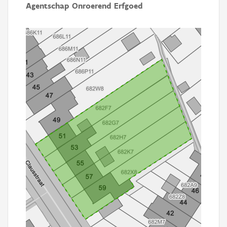
Agentschap Onroerend Erfgoed