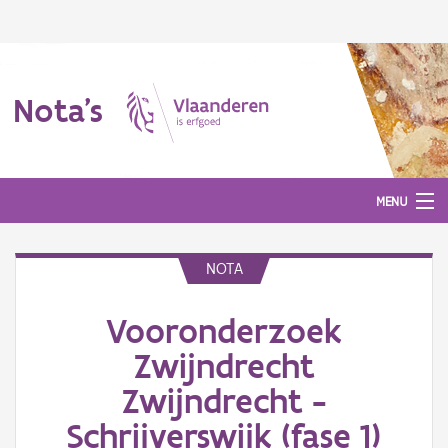
Nota's
MENU
NOTA
Nota's
Vooronderzoek
Aanmelden
Zwijndrecht
Zwijndrecht -
Schrijverswijk (fase 1)