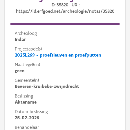
ID: 35820 URI:
https://id.erfgoed.net/archeologie/notas/35820
Archeoloog
Indar
Projectcode(s)
2025L269 - proefsleuven en proefputten
Maatregel(en)
geen
Gemeente(n)
Beveren-kruibeke-zwijndrecht
Beslissing
Aktename
Datum beslissing
25-02-2026
Behandelaar