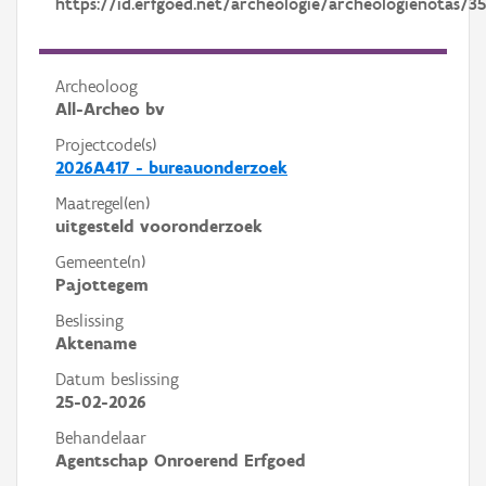
https://id.erfgoed.net/archeologie/archeologienotas/3
Archeoloog
All-Archeo bv
Projectcode(s)
2026A417 - bureauonderzoek
Maatregel(en)
uitgesteld vooronderzoek
Gemeente(n)
Pajottegem
Beslissing
Aktename
Datum beslissing
25-02-2026
Behandelaar
Agentschap Onroerend Erfgoed