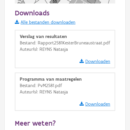
50 m
Downloads
Informatie Vlaanderen
Alle bestanden downloaden
i
Verslag van resultaten
Bestand: Rapport2581KesterBruneaustraat.pdf
Auteur(s): REYNS Natasja
+
−
Downloaden
Programma van maatregelen
Bestand: PvM2581.pdf
Auteur(s): REYNS Natasja
Basis Lagen
Downloaden
OSM-Basiskaart
Ortho
Meer weten?
GRB-Basiskaart