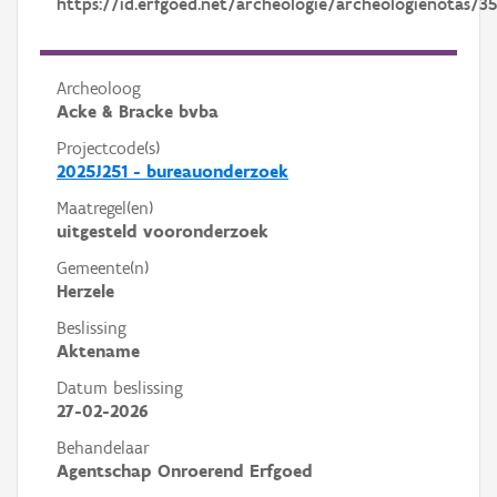
https://id.erfgoed.net/archeologie/archeologienotas/3
Archeoloog
Acke & Bracke bvba
Projectcode(s)
2025J251 - bureauonderzoek
Maatregel(en)
uitgesteld vooronderzoek
Gemeente(n)
Herzele
Beslissing
Aktename
Datum beslissing
27-02-2026
Behandelaar
Agentschap Onroerend Erfgoed