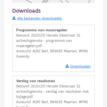
50 m
Downloads
Informatie Vlaanderen
Alle bestanden downloaden
i
Programma van maatregelen
Bestand: 2025J251 Herzele Eikestraat 32
archeologienota - programma van
+
−
maatregelen.pdf
Auteur(s): ACKE Bert, BRACKE Maarten, WYNS
Gwendy
Downloaden
Basis Lagen
Verslag van resultaten
Bestand: 2025J251 Herzele Eikestraat 32
OSM-Basiskaart
archeologienota - verslag van resultaten met
Ortho
bijlage.pdf
Auteur(s): ACKE Bert, BRACKE Maarten, WYNS
GRB-Basiskaart