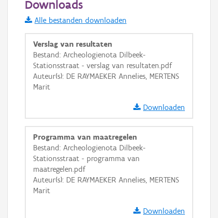
Downloads
Informatie Vlaanderen
Alle bestanden downloaden
i
Verslag van resultaten
Bestand: Archeologienota Dilbeek-
Stationsstraat - verslag van resultaten.pdf
+
−
Auteur(s): DE RAYMAEKER Annelies, MERTENS
Marit
Downloaden
Programma van maatregelen
Basis Lagen
Bestand: Archeologienota Dilbeek-
Stationsstraat - programma van
OSM-Basiskaart
maatregelen.pdf
Ortho
Auteur(s): DE RAYMAEKER Annelies, MERTENS
Marit
GRB-Basiskaart
GRB-Basiskaart in grijswaarden
Downloaden