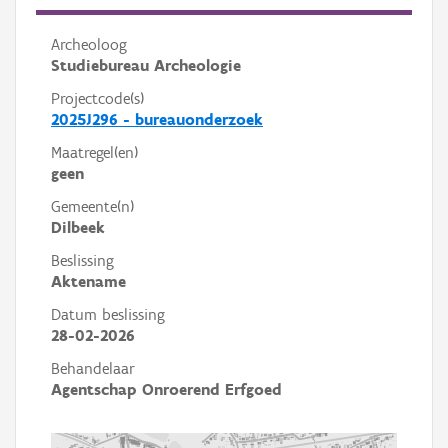
Archeoloog
Studiebureau Archeologie
Projectcode(s)
2025J296 - bureauonderzoek
Maatregel(en)
geen
Gemeente(n)
Dilbeek
Beslissing
Aktename
Datum beslissing
28-02-2026
Behandelaar
Agentschap Onroerend Erfgoed