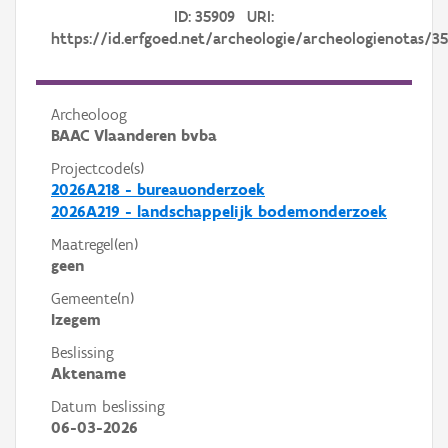
ID: 35909 URI:
https://id.erfgoed.net/archeologie/archeologienotas/3
Archeoloog
BAAC Vlaanderen bvba
Projectcode(s)
2026A218 - bureauonderzoek
2026A219 - landschappelijk bodemonderzoek
Maatregel(en)
geen
Gemeente(n)
Izegem
Beslissing
Aktename
Datum beslissing
06-03-2026