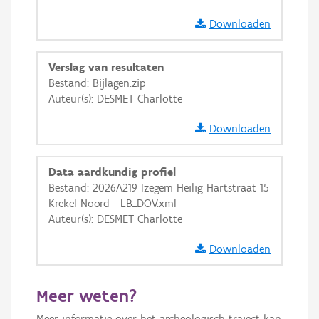
Ortho
Downloaden
GRB-Basiskaart
GRB-Basiskaart in grijswaarden
Verslag van resultaten
Bestand: Bijlagen.zip
Auteur(s): DESMET Charlotte
Downloaden
Data aardkundig profiel
Bestand: 2026A219 Izegem Heilig Hartstraat 15
Krekel Noord - LB_DOV.xml
Auteur(s): DESMET Charlotte
Downloaden
Meer weten?
Meer informatie over het archeologisch traject kan