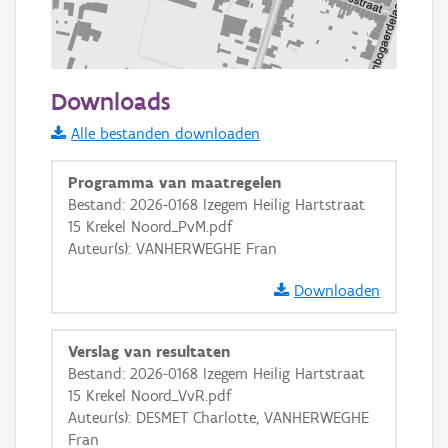
100 m
Downloads
Informatie Vlaanderen
Alle bestanden downloaden
i
Programma van maatregelen
Bestand: 2026-0168 Izegem Heilig Hartstraat
15 Krekel Noord_PvM.pdf
+
−
Auteur(s): VANHERWEGHE Fran
Downloaden
Verslag van resultaten
Bestand: 2026-0168 Izegem Heilig Hartstraat
Basis Lagen
15 Krekel Noord_VvR.pdf
Auteur(s): DESMET Charlotte, VANHERWEGHE
OSM-Basiskaart
Fran