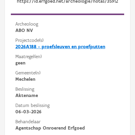
https://id.erfgoed.net/archeologie/notas/35912
Archeoloog
ABO NV
Projectcode(s)
2026A188 - proefsleuven en proefputten
Maatregel(en)
geen
Gemeente(n)
Mechelen
Beslissing
Aktename
Datum beslissing
06-03-2026
Behandelaar
Agentschap Onroerend Erfgoed