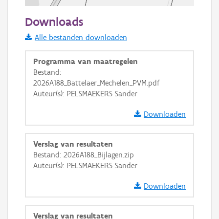
50 m
Downloads
Informatie Vlaanderen
Alle bestanden downloaden
i
Programma van maatregelen
Bestand:
2026A188_Battelaer_Mechelen_PVM.pdf
+
−
Auteur(s): PELSMAEKERS Sander
Downloaden
Verslag van resultaten
Bestand: 2026A188_Bijlagen.zip
Basis Lagen
Auteur(s): PELSMAEKERS Sander
OSM-Basiskaart
Downloaden
Ortho
GRB-Basiskaart
Verslag van resultaten