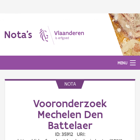
Nota's
MENU
NOTA
Nota's
Vooronderzoek
Aanmelden
Mechelen Den
Battelaer
ID: 35912 URI: