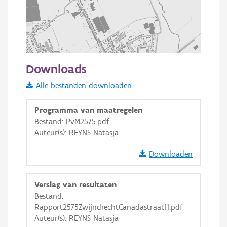
500 m
Downloads
Informatie Vlaanderen
Alle bestanden downloaden
i
Programma van maatregelen
Bestand: PvM2575.pdf
Auteur(s): REYNS Natasja
+
−
Downloaden
Verslag van resultaten
Bestand:
Rapport2575ZwijndrechtCanadastraat11.pdf
Basis Lagen
Auteur(s): REYNS Natasja