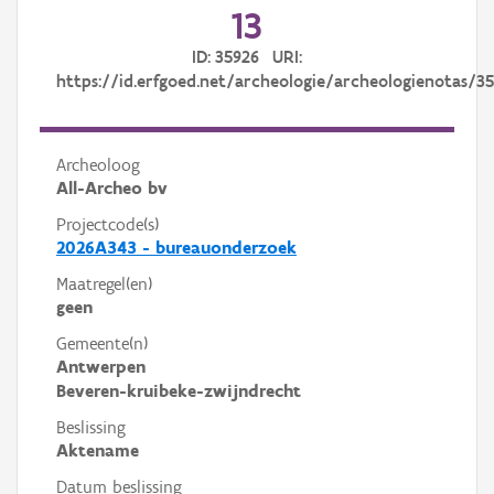
13
ID: 35926 URI:
https://id.erfgoed.net/archeologie/archeologienotas/3
Archeoloog
All-Archeo bv
Projectcode(s)
2026A343 - bureauonderzoek
Maatregel(en)
geen
Gemeente(n)
Antwerpen
Beveren-kruibeke-zwijndrecht
Beslissing
Aktename
Datum beslissing