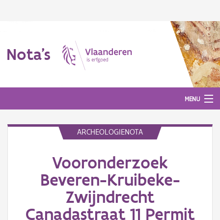
Nota's
MENU
ARCHEOLOGIENOTA
Nota's
Vooronderzoek
Aanmelden
Beveren-Kruibeke-
Zwijndrecht
Canadastraat 11 Permit