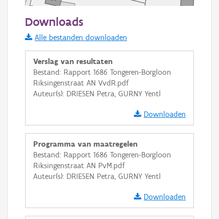
50 m
Downloads
Informatie Vlaanderen
Alle bestanden downloaden
i
Verslag van resultaten
Bestand: Rapport 1686 Tongeren-Borgloon
Riksingenstraat AN VvdR.pdf
+
−
Auteur(s): DRIESEN Petra, GURNY Yentl
Downloaden
Programma van maatregelen
Bestand: Rapport 1686 Tongeren-Borgloon
Basis Lagen
Riksingenstraat AN PvM.pdf
Auteur(s): DRIESEN Petra, GURNY Yentl
OSM-Basiskaart
Ortho
Downloaden
GRB-Basiskaart