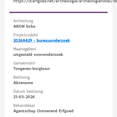
https://id.erfgoed.net/archeologie/archeologienotas/36
Archeoloog
ARON bvba
Projectcode(s)
2026A429 - bureauonderzoek
Maatregel(en)
uitgesteld vooronderzoek
Gemeente(n)
Tongeren-borgloon
Beslissing
Aktename
Datum beslissing
21-03-2026
Behandelaar
Agentschap Onroerend Erfgoed