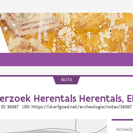
NOTA
rzoek Herentals Herentals, E
ID: 36067 URI: https://id.erfgoed.net/archeologie/notas/36067
Archeol