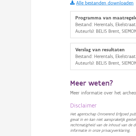
Alle bestanden downloaden
i
Programma van maatregel
Bestand: Herentals, Ekelstraa
Auteur(s): BELIS Brent, SIEMO
+
−
Verslag van resultaten
Bestand: Herentals, Ekelstraat
Auteur(s): BELIS Brent, SIEMO
Basis Lagen
Meer weten?
OSM-Basiskaart
Meer informatie over het archeo
Ortho
Disclaimer
GRB-Basiskaart
Het agentschap Onroerend Erfgoed publ
geval in en kan niet aansprakelijk ges
GRB-Basiskaart in grijsw
rechtmatigheid van de inhoud van de d
informatie in onze privacyverklaring.