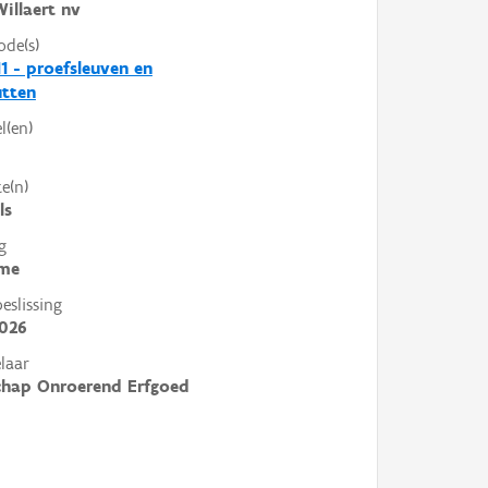
illaert nv
ode(s)
1 - proefsleuven en
utten
l(en)
e(n)
ls
g
me
slissing
2026
laar
chap Onroerend Erfgoed