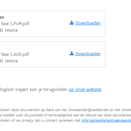
en
Downloaden
t fase 1_PvM.pdf
NS Jessica
Downloaden
 fase 1_VvR.pdf
NS Jessica
logisch traject kan je terugvinden
op onze website
.
iceert deze documenten op basis van het Onroerenderfgoeddecreet en het Onroer
teld worden voor de juistheid of rechtmatigheid van de inhoud van deze documente
aarden
ossiers of uw privacy, kan u contact opnemen met
informatieveiligheid.oe@vlaand