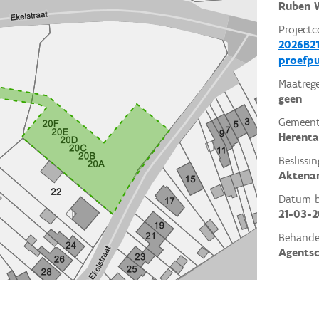
Ruben W
Projectc
2026B21
proefp
Maatrege
geen
Gemeent
Herenta
Beslissin
Aktena
Datum be
21-03-
Behande
Agents