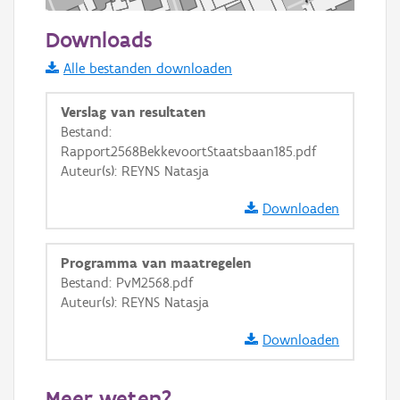
50 m
Downloads
Informatie Vlaanderen
Alle bestanden downloaden
i
Verslag van resultaten
Bestand:
Rapport2568BekkevoortStaatsbaan185.pdf
+
−
Auteur(s): REYNS Natasja
Downloaden
Programma van maatregelen
Bestand: PvM2568.pdf
Basis Lagen
Auteur(s): REYNS Natasja
OSM-Basiskaart
Downloaden
Ortho
GRB-Basiskaart
Meer weten?