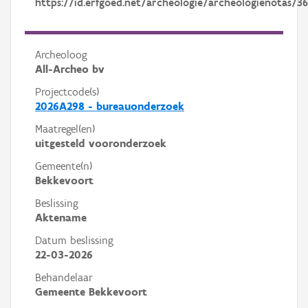
https://id.erfgoed.net/archeologie/archeologienotas/3
Archeoloog
All-Archeo bv
Projectcode(s)
2026A298 - bureauonderzoek
Maatregel(en)
uitgesteld vooronderzoek
Gemeente(n)
Bekkevoort
Beslissing
Aktename
Datum beslissing
22-03-2026
Behandelaar
Gemeente Bekkevoort