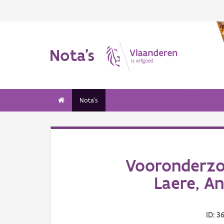
Nota's
Nota's
Vooronderzo
Laere, A
ID: 