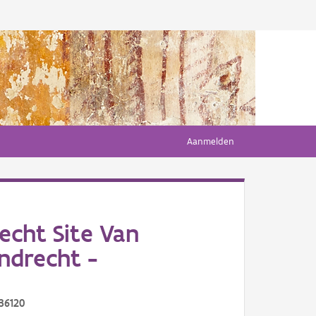
Aanmelden
cht Site Van
ndrecht -
36120