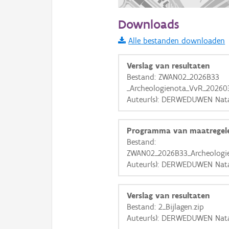
100 m
Downloads
Informatie Vlaanderen
Alle bestanden downloaden
i
Verslag van resultaten
Bestand: ZWAN02_2026B33
_Archeologienota_VvR_20260
+
−
Auteur(s): DERWEDUWEN Nat
Programma van maatregel
Bestand:
ZWAN02_2026B33_Archeologi
Auteur(s): DERWEDUWEN Nat
Basis Lagen
OSM-Basiskaart
Verslag van resultaten
Ortho
Bestand: 2_Bijlagen.zip
Auteur(s): DERWEDUWEN Nat
GRB-Basiskaart