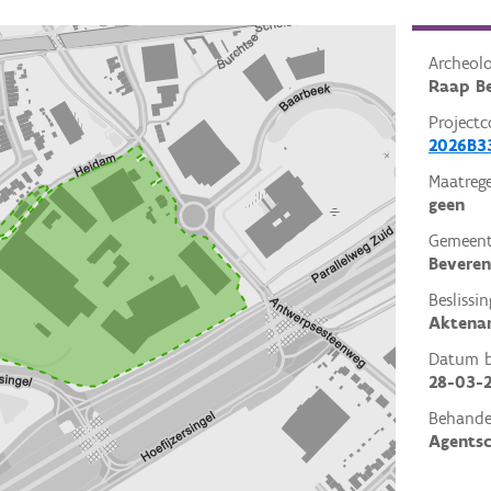
Archeol
Raap Be
Projectc
2026B3
Maatrege
geen
Gemeent
Beveren
Beslissin
Aktena
Datum be
28-03-
Behande
Agents