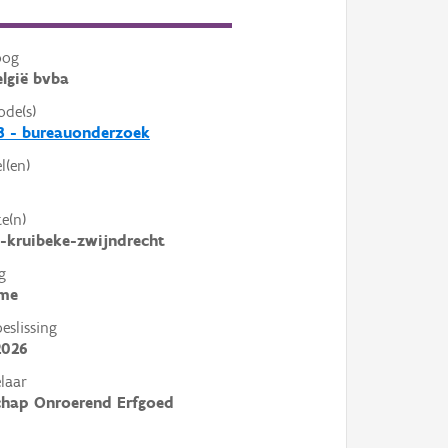
oog
lgië bvba
ode(s)
3 - bureauonderzoek
l(en)
e(n)
-kruibeke-zwijndrecht
g
me
slissing
2026
laar
chap Onroerend Erfgoed