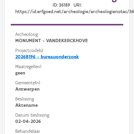
ID: 36189 URI:
https://id.erfgoed.net/archeologie/archeologienotas/36
Archeoloog
MONUMENT - VANDEKERCKHOVE
Projectcode(s)
2026B196 - bureauonderzoek
Maatregel(en)
geen
Gemeente(n)
Antwerpen
Beslissing
Aktename
Datum beslissing
02-04-2026
Behandelaar