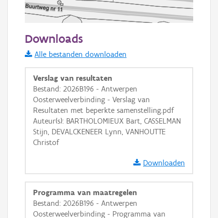
50 m
Downloads
Informatie Vlaanderen
Alle bestanden downloaden
i
Verslag van resultaten
Bestand: 2026B196 - Antwerpen
Oosterweelverbinding - Verslag van
+
−
Resultaten met beperkte samenstelling.pdf
Auteur(s): BARTHOLOMIEUX Bart, CASSELMAN
Stijn, DEVALCKENEER Lynn, VANHOUTTE
Christof
Downloaden
Basis Lagen
Programma van maatregelen
OSM-Basiskaart
Bestand: 2026B196 - Antwerpen
Ortho
Oosterweelverbinding - Programma van