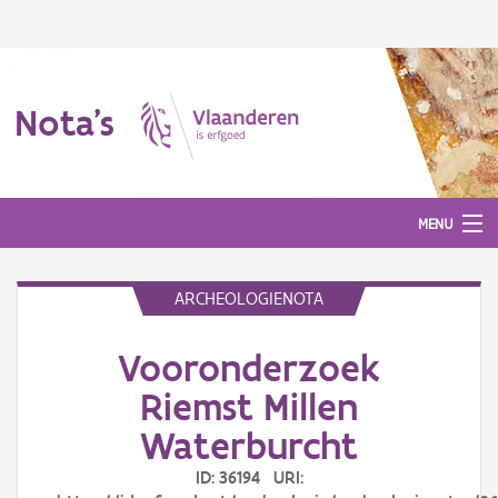
Nota's
MENU
ARCHEOLOGIENOTA
Nota's
Vooronderzoek
Aanmelden
Riemst Millen
Waterburcht
ID: 36194 URI: