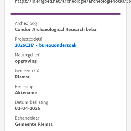
https://id.erfgoed.net/archeologie/archeologienotas/36
Archeoloog
Condor Archaeological Research bvba
Projectcode(s)
2026C217 - bureauonderzoek
Maatregel(en)
opgraving
Gemeente(n)
Riemst
Beslissing
Aktename
Datum beslissing
02-04-2026
Behandelaar
Gemeente Riemst