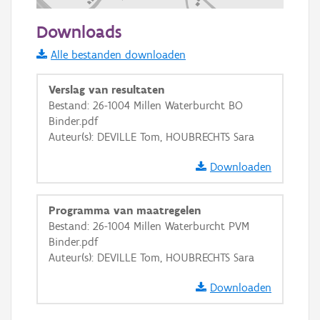
200 m
Downloads
Informatie Vlaanderen
Alle bestanden downloaden
i
Verslag van resultaten
Bestand: 26-1004 Millen Waterburcht BO
Binder.pdf
+
−
Auteur(s): DEVILLE Tom, HOUBRECHTS Sara
Downloaden
Programma van maatregelen
Bestand: 26-1004 Millen Waterburcht PVM
Basis Lagen
Binder.pdf
Auteur(s): DEVILLE Tom, HOUBRECHTS Sara
OSM-Basiskaart
Ortho
Downloaden
GRB-Basiskaart