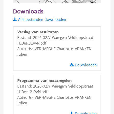
50 m
Downloads
Informatie Vlaanderen
Alle bestanden downloaden
i
Verslag van resultaten
Bestand: 2026-0277 Waregem Veldloopstraat
11_Deel_1_VvR.pdf
+
−
Auteur(s): VERHAEGHE Charlotte, VRANKEN
Jolien
Downloaden
Programma van maatregelen
Basis Lagen
Bestand: 2026-0277 Waregem Veldloopstraat
11_Deel_2_PvM.pdf
OSM-Basiskaart
Auteur(s): VERHAEGHE Charlotte, VRANKEN
Ortho
Jolien
GRB-Basiskaart
Downloaden