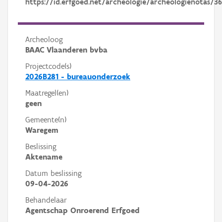
https://id.erfgoed.net/archeologie/archeologienotas/3
Archeoloog
BAAC Vlaanderen bvba
Projectcode(s)
2026B281 - bureauonderzoek
Maatregel(en)
geen
Gemeente(n)
Waregem
Beslissing
Aktename
Datum beslissing
09-04-2026
Behandelaar
Agentschap Onroerend Erfgoed