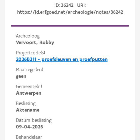
ID: 36242 URI:
https://id.erfgoed.net/archeologie/notas/36242
Archeoloog
Vervoort, Robby
Projectcode(s)
2026B311 - proefsleuven en proefputten
Maatregel(en)
geen
Gemeente(n)
Antwerpen
Beslissing
Aktename
Datum beslissing
09-04-2026
Behandelaar