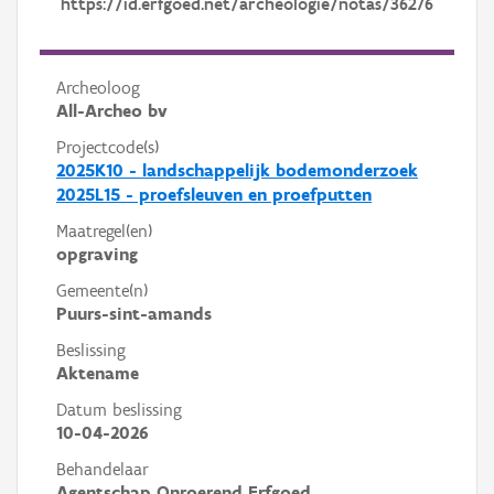
https://id.erfgoed.net/archeologie/notas/36276
Archeoloog
All-Archeo bv
Projectcode(s)
2025K10 - landschappelijk bodemonderzoek
2025L15 - proefsleuven en proefputten
Maatregel(en)
opgraving
Gemeente(n)
Puurs-sint-amands
Beslissing
Aktename
Datum beslissing
10-04-2026
Behandelaar
Agentschap Onroerend Erfgoed