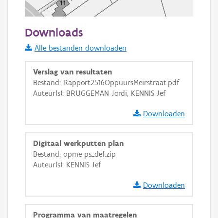
50 m
Downloads
Informatie Vlaanderen
Alle bestanden downloaden
i
Verslag van resultaten
Bestand: Rapport2516OppuursMeirstraat.pdf
Auteur(s): BRUGGEMAN Jordi, KENNIS Jef
+
−
Downloaden
Digitaal werkputten plan
Bestand: opme ps_def.zip
Auteur(s): KENNIS Jef
Basis Lagen
Downloaden
OSM-Basiskaart
Ortho
Programma van maatregelen