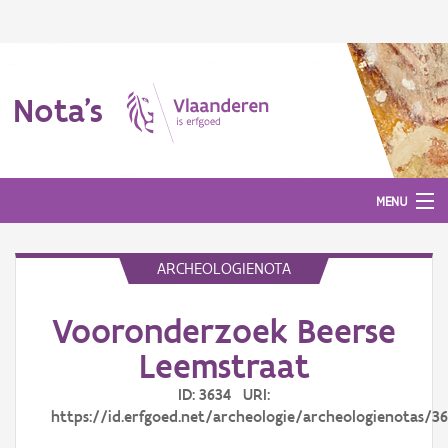
Nota's
MENU
ARCHEOLOGIENOTA
Nota's
Vooronderzoek Beerse
Aanmelden
Leemstraat
ID: 3634 URI:
https://id.erfgoed.net/archeologie/archeologienotas/3