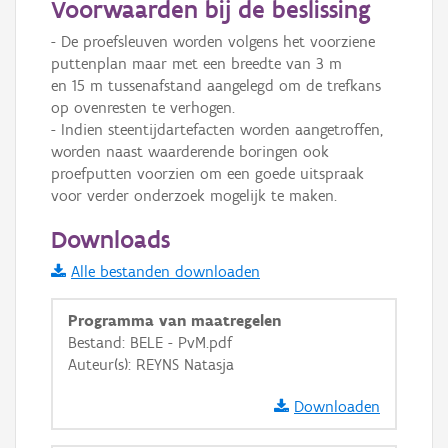
Voorwaarden bij de beslissing
Informatie Vlaanderen
- De proefsleuven worden volgens het voorziene 
puttenplan maar met een breedte van 3 m

i
en 15 m tussenafstand aangelegd om de trefkans 
op ovenresten te verhogen.

- Indien steentijdartefacten worden aangetroffen, 
+
−
worden naast waarderende boringen ook

proefputten voorzien om een goede uitspraak 
voor verder onderzoek mogelijk te maken.
Downloads
Alle bestanden downloaden
Basis Lagen
Programma van maatregelen
OSM-Basiskaart
Bestand: BELE - PvM.pdf
Auteur(s): REYNS Natasja
Ortho
GRB-Basiskaart
Downloaden
GRB-Basiskaart in grijswaarden