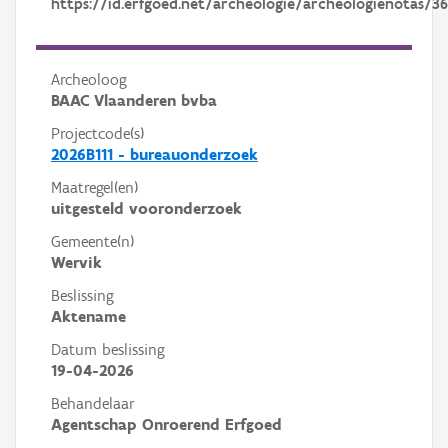
https://id.erfgoed.net/archeologie/archeologienotas/36
Archeoloog
BAAC Vlaanderen bvba
Projectcode(s)
2026B111 - bureauonderzoek
Maatregel(en)
uitgesteld vooronderzoek
Gemeente(n)
Wervik
Beslissing
Aktename
Datum beslissing
19-04-2026
Behandelaar
Agentschap Onroerend Erfgoed