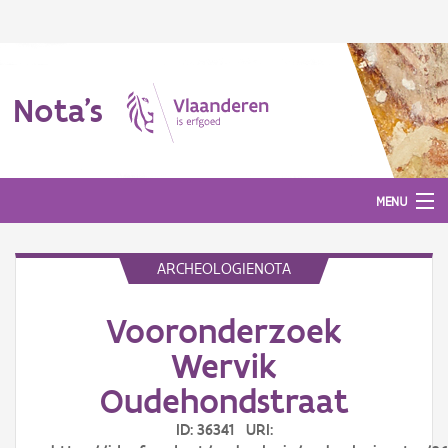
Nota's
MENU
ARCHEOLOGIENOTA
Nota's
Vooronderzoek
Aanmelden
Wervik
Oudehondstraat
ID: 36341 URI: