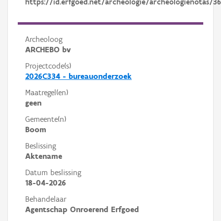
https://id.erfgoed.net/archeologie/archeologienotas/3
Archeoloog
ARCHEBO bv
Projectcode(s)
2026C334 - bureauonderzoek
Maatregel(en)
geen
Gemeente(n)
Boom
Beslissing
Aktename
Datum beslissing
18-04-2026
Behandelaar
Agentschap Onroerend Erfgoed