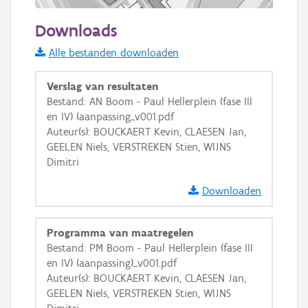
50 m
Downloads
Informatie Vlaanderen
Alle bestanden downloaden
i
Verslag van resultaten
Bestand: AN Boom - Paul Hellerplein (fase III
en IV) (aanpassing_v001.pdf
+
−
Auteur(s): BOUCKAERT Kevin, CLAESEN Jan,
GEELEN Niels, VERSTREKEN Stien, WIJNS
Dimitri
Downloaden
Basis Lagen
Programma van maatregelen
Bestand: PM Boom - Paul Hellerplein (fase III
OSM-Basiskaart
en IV) (aanpassing)_v001.pdf
Ortho
Auteur(s): BOUCKAERT Kevin, CLAESEN Jan,
GEELEN Niels, VERSTREKEN Stien, WIJNS
GRB-Basiskaart