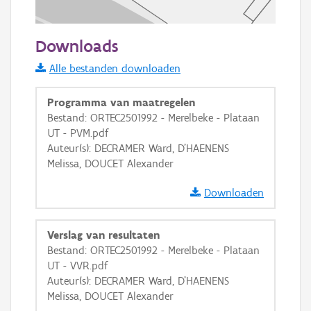
50 m
Downloads
Informatie Vlaanderen
Alle bestanden downloaden
i
Programma van maatregelen
Bestand: ORTEC2501992 - Merelbeke - Plataan
UT - PVM.pdf
+
−
Auteur(s): DECRAMER Ward, D'HAENENS
Melissa, DOUCET Alexander
Downloaden
Verslag van resultaten
Basis Lagen
Bestand: ORTEC2501992 - Merelbeke - Plataan
UT - VVR.pdf
OSM-Basiskaart
Auteur(s): DECRAMER Ward, D'HAENENS
Ortho
Melissa, DOUCET Alexander