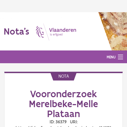
Nota's
MENU
NOTA
Nota's
Vooronderzoek
Aanmelden
Merelbeke-Melle
Plataan
ID: 36379 URI: