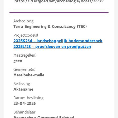
https://id.erfgoed.net/archeologie/notas/36379
Archeoloog
Terra Engineering & Consultancy (TEC)
Projectcode(s)
2025K264 - landschappelijk bodemonderzoek
2025L128 - proefsleuven en proefputten
Maatregel(en)
geen
Gemeente(n)
Merelbeke-melle
Beslissing
Aktename
Datum beslissing
23-04-2026
Behandelaar
Agentschap Onroerend Erfgoed