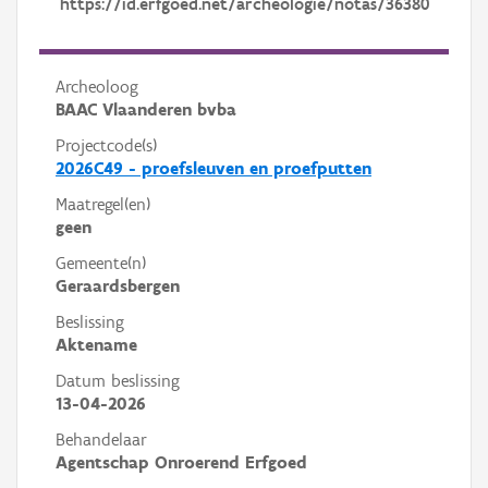
https://id.erfgoed.net/archeologie/notas/36380
Archeoloog
BAAC Vlaanderen bvba
Projectcode(s)
2026C49 - proefsleuven en proefputten
Maatregel(en)
geen
Gemeente(n)
Geraardsbergen
Beslissing
Aktename
Datum beslissing
13-04-2026
Behandelaar
Agentschap Onroerend Erfgoed