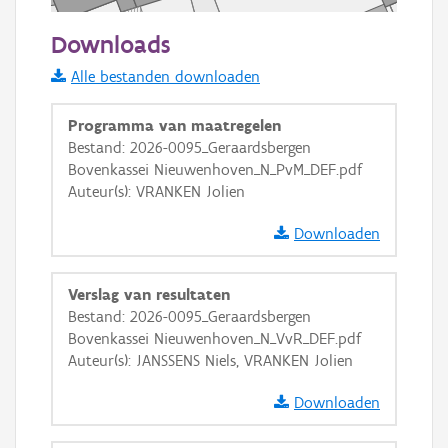
20 m
Downloads
Informatie Vlaanderen
Alle bestanden downloaden
i
Programma van maatregelen
Bestand: 2026-0095_Geraardsbergen
Bovenkassei Nieuwenhoven_N_PvM_DEF.pdf
+
−
Auteur(s): VRANKEN Jolien
Downloaden
Verslag van resultaten
Bestand: 2026-0095_Geraardsbergen
Basis Lagen
Bovenkassei Nieuwenhoven_N_VvR_DEF.pdf
Auteur(s): JANSSENS Niels, VRANKEN Jolien
OSM-Basiskaart
Ortho
Downloaden
GRB-Basiskaart