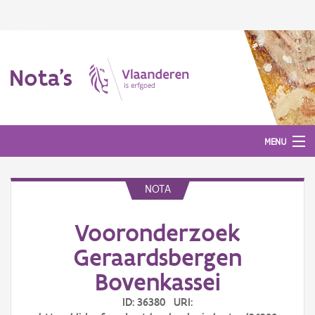
Nota's
MENU
NOTA
Nota's
Vooronderzoek
Aanmelden
Geraardsbergen
Bovenkassei
ID: 36380 URI: