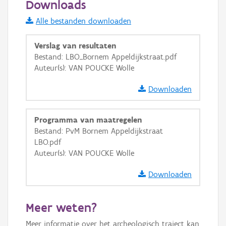
Downloads
Informatie Vlaanderen
Alle bestanden downloaden
i
Verslag van resultaten
Bestand: LBO_Bornem Appeldijkstraat.pdf
Auteur(s): VAN POUCKE Wolle
+
−
Downloaden
Programma van maatregelen
Bestand: PvM Bornem Appeldijkstraat
LBO.pdf
Basis Lagen
Auteur(s): VAN POUCKE Wolle
OSM-Basiskaart
Downloaden
Ortho
GRB-Basiskaart
Meer weten?
GRB-Basiskaart in grijswaarden
Meer informatie over het archeologisch traject kan