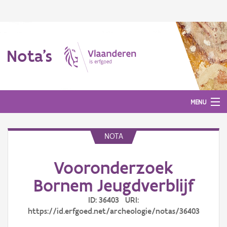
Nota's
MENU
NOTA
Nota's
Vooronderzoek
Aanmelden
Bornem Jeugdverblijf
ID: 36403 URI:
https://id.erfgoed.net/archeologie/notas/36403