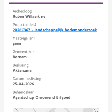
Archeoloog
Ruben Willaert nv
Projectcode(s)
2026C367 - landschappelijk bodemonderzoek
Maatregel(en)
geen
Gemeente(n)
Bornem
Beslissing
Aktename
Datum beslissing
25-04-2026
Behandelaar
Agentschap Onroerend Erfgoed