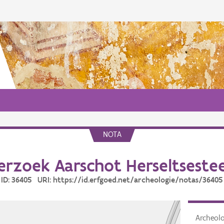
NOTA
rzoek Aarschot Herseltseste
ID: 36405 URI: https://id.erfgoed.net/archeologie/notas/36405
Archeol