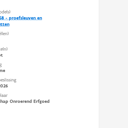
ode(s)
8 - proefsleuven en
utten
l(en)
e(n)
ot
g
me
slissing
2026
laar
chap Onroerend Erfgoed