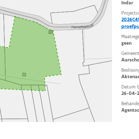
Indar
Projectc
2026C45
proefp
Maatrege
geen
Gemeent
Aarsch
Beslissin
Aktena
Datum be
26-04-
Behande
Agents