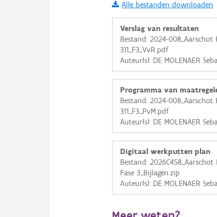
Alle bestanden downloaden
i
Verslag van resultaten
Bestand: 2024-008_Aarschot 
311_F3_VvR.pdf
+
−
Auteur(s): DE MOLENAER Seba
Programma van maatregel
Bestand: 2024-008_Aarschot 
311_F3_PvM.pdf
Auteur(s): DE MOLENAER Seba
Basis Lagen
OSM-Basiskaart
Digitaal werkputten plan
Ortho
Bestand: 2026C458_Aarschot H
Fase 3_Bijlagen.zip
GRB-Basiskaart
Auteur(s): DE MOLENAER Seba
GRB-Basiskaart in grijsw
Meer weten?