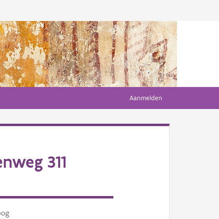
Aanmelden
enweg 311
oog