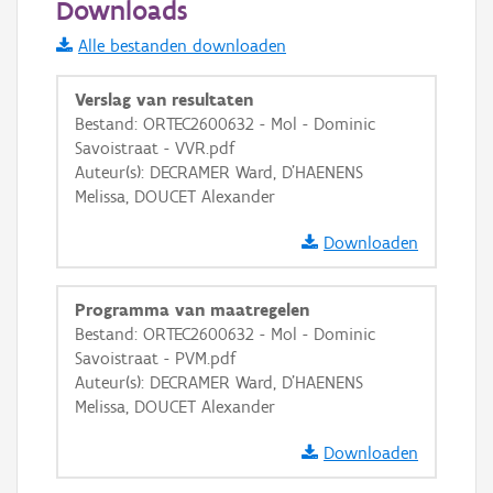
Downloads
Informatie Vlaanderen
Alle bestanden downloaden
i
Verslag van resultaten
Bestand: ORTEC2600632 - Mol - Dominic
Savoistraat - VVR.pdf
+
−
Auteur(s): DECRAMER Ward, D'HAENENS
Melissa, DOUCET Alexander
Downloaden
Programma van maatregelen
Basis Lagen
Bestand: ORTEC2600632 - Mol - Dominic
Savoistraat - PVM.pdf
OSM-Basiskaart
Auteur(s): DECRAMER Ward, D'HAENENS
Ortho
Melissa, DOUCET Alexander
GRB-Basiskaart
Downloaden
GRB-Basiskaart in grijswaarden