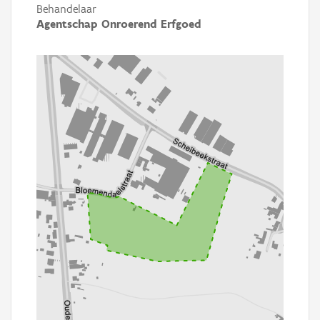
Behandelaar
Agentschap Onroerend Erfgoed