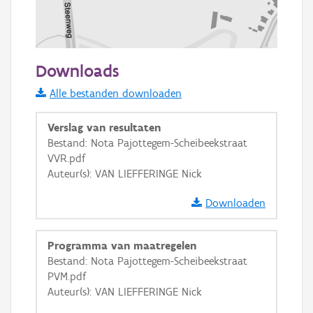
100 m
Downloads
Informatie Vlaanderen
Alle bestanden downloaden
i
Verslag van resultaten
Bestand: Nota Pajottegem-Scheibeekstraat
VVR.pdf
+
−
Auteur(s): VAN LIEFFERINGE Nick
Downloaden
Programma van maatregelen
Bestand: Nota Pajottegem-Scheibeekstraat
Basis Lagen
PVM.pdf
Auteur(s): VAN LIEFFERINGE Nick
OSM-Basiskaart