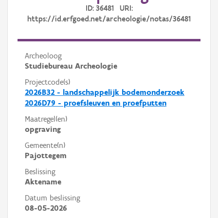
ID: 36481 URI:
https://id.erfgoed.net/archeologie/notas/36481
Archeoloog
Studiebureau Archeologie
Projectcode(s)
2026B32 - landschappelijk bodemonderzoek
2026D79 - proefsleuven en proefputten
Maatregel(en)
opgraving
Gemeente(n)
Pajottegem
Beslissing
Aktename
Datum beslissing
08-05-2026