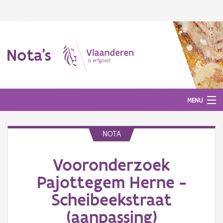
Nota's
MENU
NOTA
Nota's
Vooronderzoek
Aanmelden
Pajottegem Herne -
Scheibeekstraat
(aanpassing)