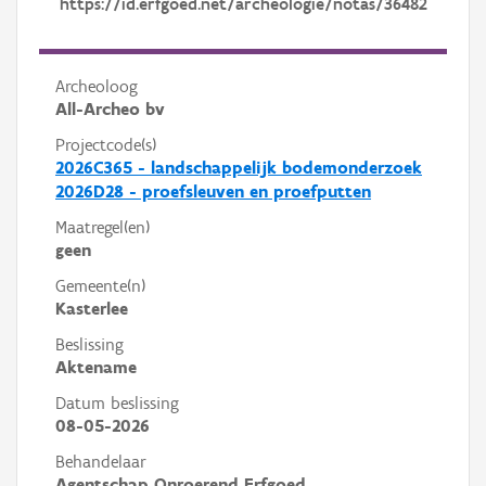
https://id.erfgoed.net/archeologie/notas/36482
Archeoloog
All-Archeo bv
Projectcode(s)
2026C365 - landschappelijk bodemonderzoek
2026D28 - proefsleuven en proefputten
Maatregel(en)
geen
Gemeente(n)
Kasterlee
Beslissing
Aktename
Datum beslissing
08-05-2026
Behandelaar
Agentschap Onroerend Erfgoed