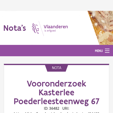
Nota's
MENU
NOTA
Nota's
Vooronderzoek
Aanmelden
Kasterlee
Poederleesteenweg 67
ID: 36482 URI: