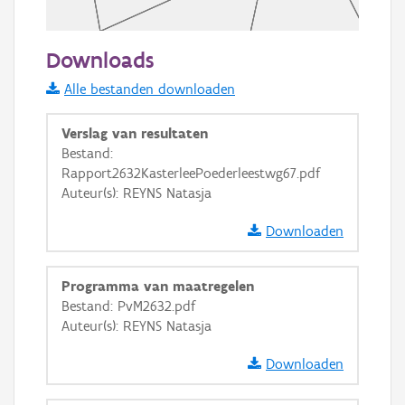
50 m
Downloads
Informatie Vlaanderen
Alle bestanden downloaden
i
Verslag van resultaten
Bestand:
Rapport2632KasterleePoederleestwg67.pdf
+
−
Auteur(s): REYNS Natasja
Downloaden
Programma van maatregelen
Bestand: PvM2632.pdf
Basis Lagen
Auteur(s): REYNS Natasja
OSM-Basiskaart
Downloaden
Ortho