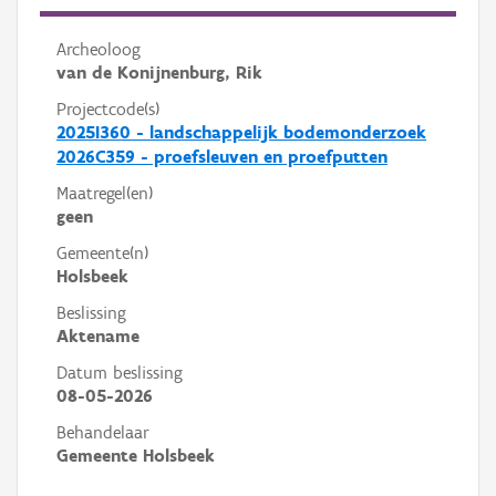
Archeoloog
van de Konijnenburg, Rik
Projectcode(s)
2025I360 - landschappelijk bodemonderzoek
2026C359 - proefsleuven en proefputten
Maatregel(en)
geen
Gemeente(n)
Holsbeek
Beslissing
Aktename
Datum beslissing
08-05-2026
Behandelaar
Gemeente Holsbeek