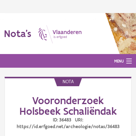
Nota's
MENU
NOTA
Nota's
Vooronderzoek
Aanmelden
Holsbeek Schaliëndak
ID: 36483 URI:
https://id.erfgoed.net/archeologie/notas/36483