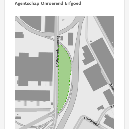
Agentschap Onroerend Erfgoed