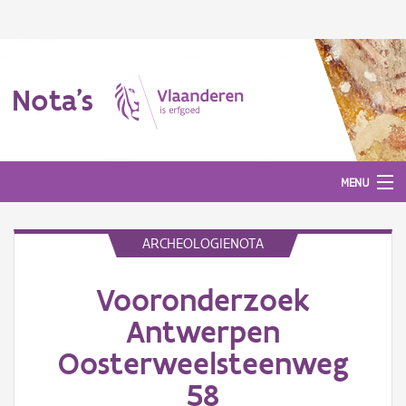
Nota's
MENU
ARCHEOLOGIENOTA
Nota's
Vooronderzoek
Aanmelden
Antwerpen
Oosterweelsteenweg
58