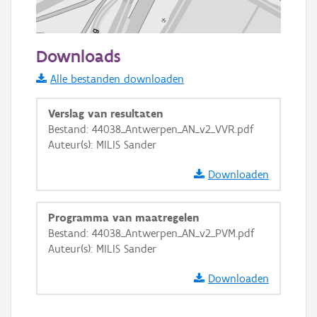
100 m
Downloads
Informatie Vlaanderen
Alle bestanden downloaden
i
Verslag van resultaten
Bestand: 44038_Antwerpen_AN_v2_VVR.pdf
Auteur(s): MILIS Sander
+
−
Downloaden
Programma van maatregelen
Bestand: 44038_Antwerpen_AN_v2_PVM.pdf
Auteur(s): MILIS Sander
Basis Lagen
Downloaden
OSM-Basiskaart
Ortho