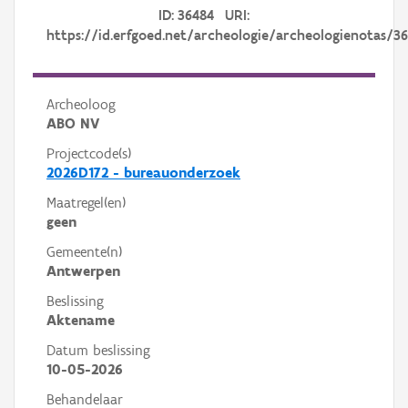
ID: 36484 URI:
https://id.erfgoed.net/archeologie/archeologienotas/3
Archeoloog
ABO NV
Projectcode(s)
2026D172 - bureauonderzoek
Maatregel(en)
geen
Gemeente(n)
Antwerpen
Beslissing
Aktename
Datum beslissing
10-05-2026
Behandelaar