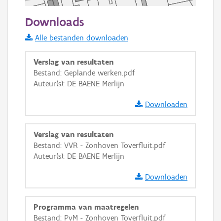
50 m
Downloads
Informatie Vlaanderen
Alle bestanden downloaden
i
Verslag van resultaten
Bestand: Geplande werken.pdf
Auteur(s): DE BAENE Merlijn
+
−
Downloaden
Verslag van resultaten
Bestand: VVR - Zonhoven Toverfluit.pdf
Auteur(s): DE BAENE Merlijn
Basis Lagen
Downloaden
OSM-Basiskaart
Ortho
Programma van maatregelen
GRB-Basiskaart
Bestand: PvM - Zonhoven Toverfluit.pdf