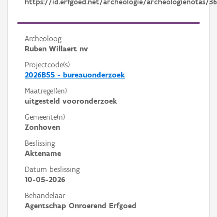
https://id.erfgoed.net/archeologie/archeologienotas/3
Archeoloog
Ruben Willaert nv
Projectcode(s)
2026B55 - bureauonderzoek
Maatregel(en)
uitgesteld vooronderzoek
Gemeente(n)
Zonhoven
Beslissing
Aktename
Datum beslissing
10-05-2026
Behandelaar
Agentschap Onroerend Erfgoed